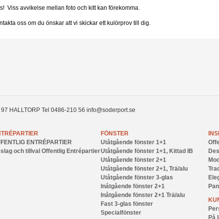
s! Viss avvikelse mellan foto och kitt kan förekomma.
takta oss om du önskar att vi skickar ett kulörprov till dig.
 97
HALLTORP
Tel
0486-210 56
info@soderport.se
NTRÉPARTIER
FÖNSTER
INS
FFENTLIG ENTRÉPARTIER
Utåtgående fönster 1+1
Offe
slag och tillval Offentlig Entrépartier
Utåtgående fönster 1+1, Kittad IB
Des
Utåtgående fönster 2+1
Mod
Utåtgående fönster 2+1, Trä/alu
Trad
Utåtgående fönster 3-glas
Ele
Inåtgående fönster 2+1
Pan
Inåtgående fönster 2+1 Trä/alu
KU
Fast 3-glas fönster
Per
Specialfönster
På 