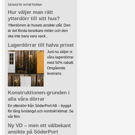
SENASTE NYHETERNA
Hur väljer man rätt
ytterdörr till sitt hus?
Ytterdörren är husets ansikte utåt. Den
är det första besökare möter och den
ska inte bara vara vack...
Lagerdörrar till halva priset
Just nu säljer vi
våra lagerdörrar
med 50% rabatt.
Omgående
leverans.
Konstruktionen-grunden i
alla våra dörrar
En ytterdörr från SöderPort AB – byggd
för lång livslängd och nordiskt klimat. Se
vår film:
Ny VD – men ett välbekant
ansikte på SöderPort