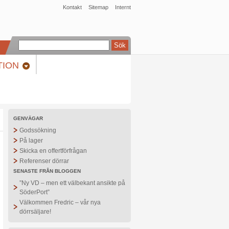
Kontakt
Sitemap
Internt
N
TION
GENVÄGAR
Godssökning
På lager
Skicka en offertförfrågan
Referenser dörrar
SENASTE FRÅN BLOGGEN
”Ny VD – men ett välbekant ansikte på
SöderPort”
Välkommen Fredric – vår nya
dörrsäljare!