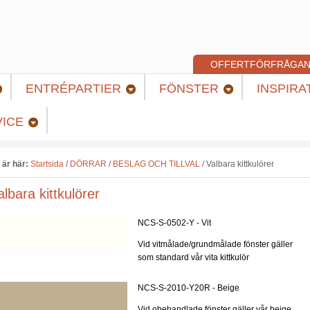
OFFERTFÖRFRÅGA
ENTRÉPARTIER
FÖNSTER
INSPIRA
ICE
 är här:
Startsida
/
DÖRRAR
/
BESLAG OCH TILLVAL
/
Valbara kittkulörer
albara kittkulörer
NCS-S-0502-Y - Vit
Vid vitmålade/grundmålade fönster gäller
som standard vår vita kittkulör
NCS-S-2010-Y20R - Beige
Vid obehandlade fönster gäller vår beige