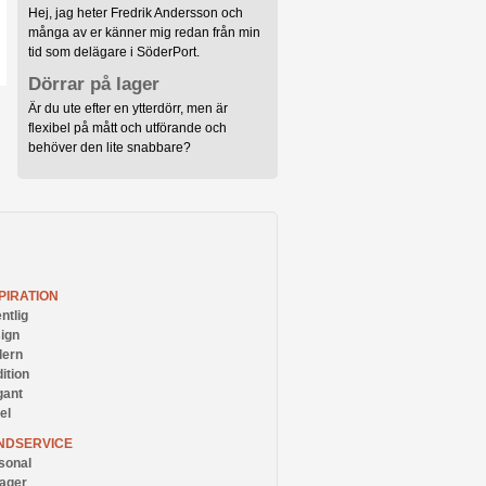
Hej, jag heter Fredrik Andersson och
många av er känner mig redan från min
tid som delägare i SöderPort.
Dörrar på lager
Är du ute efter en ytterdörr, men är
flexibel på mått och utförande och
behöver den lite snabbare?
PIRATION
ntlig
ign
ern
ition
gant
el
NDSERVICE
sonal
lager