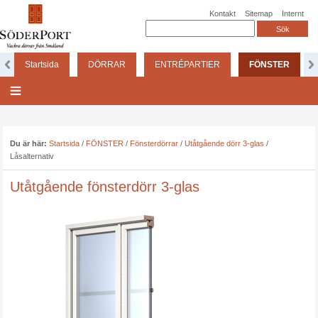
Kontakt
Sitemap
Internt
Startsida
DÖRRAR
ENTRÉPARTIER
FÖNSTER
Du är här:
Startsida
/
FÖNSTER
/
Fönsterdörrar
/
Utåtgående dörr 3-glas
/
Låsalternativ
Utåtgående fönsterdörr 3-glas