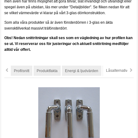
men även här finns möjlighet att göra tillval; slät invändigt och utvändigt eller
spegel även på utsidan, läs mer under "Detaljbilder".
Se fliken nedan för att
se vilket värmevärde vi klarar på vårt 3-glas dörrkonstruktion.
Som alla våra produkter så är även fönsterdörren i 3-glas en äkta
svensktillverkat massivt träfönsterdörr.
Obs! Nedan snittritningar skall ses som en vägledning av hur profilen kan
se ut.
Vi reserverar oss för justeringar och aktuell snittritning medföljer
alltid vår offert.
Låsalternativ
Profilsnitt
Produktfakta
Energi & ljudvärden
S