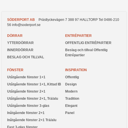
SÖDERPORT AB
Prästlyckevägen 7
388 97
HALLTORP
Tel
0486-210
56
info@soderport.se
DÖRRAR
ENTRÉPARTIER
YTTERDÖRRAR
OFFENTLIG ENTRÉPARTIER
INNERDÖRRAR
Beslag och tillval Offentlig
Entrépartier
BESLAG OCH TILLVAL
FÖNSTER
INSPIRATION
Utåtgående fönster 1+1
Offentlig
Utåtgående fönster 1+1, Kittad IB
Design
Utåtgående fönster 2+1
Modern
Utåtgående fönster 2+1, Trä/alu
Tradition
Utåtgående fönster 3-glas
Elegant
Inåtgående fönster 2+1
Panel
Inåtgående fönster 2+1 Trä/alu
Fast 3-glas fönster