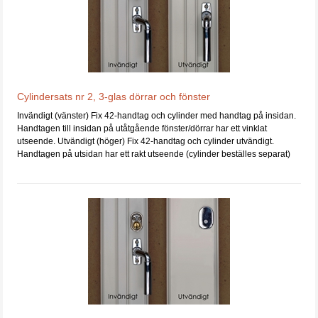
Cylindersats nr 2, 3-glas dörrar och fönster
Invändigt (vänster) Fix 42-handtag och cylinder med handtag på insidan.
Handtagen till insidan på utåtgående fönster/dörrar har ett vinklat
utseende. Utvändigt (höger) Fix 42-handtag och cylinder utvändigt.
Handtagen på utsidan har ett rakt utseende (cylinder beställes separat)