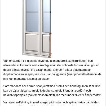
Vår fönsterdörr i 3-glas har invändig allmogeprofil, konstruktionen och
utseendet är liknande som våra 3-glasfönster och fasta fönster vilket gör att
dessa passar mycket bra tillsammans.
Eftersom alla 3-glasrutorna är
ihoplimmade så är spröjsen lösa utanpåliggande (snäppmodell) eftersom de
inte kan monteras fast mellan glasen.
Som standard har dörren spanjolett med broms och handtag, men som tillval
kan du välja låsbar spanjolett, dubbelspanjolett (endast pardörr) och
hakkolvsspanjolett (säkerhetsspanjolett), läs mer under fliken "Låsalternativ".
Vår standardfyllning är med spegel på insidan och spårad skiva på utsidan