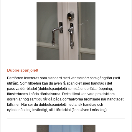
Dubbelspanjolett
Pardörren levereras som standard med vänsterdörr som gångdörr (sett
utifrån). Som tillbehör kan du även få spanjolett med handtag i det
passiva dörrbladet (dubbelspanjolett) som då underlättar öppning,
fönsterbroms i båda dörrhalvorna. Detta tillval kan vara praktiskt om
dörren är hög samt du får då båda dörrhalvorna bromsade när handtaget
fälls ner. Här ser du dubbelspanjolett med antik handtag och
cylinderlåsning invändigt, allt i förnicklat (finns även i mässing).