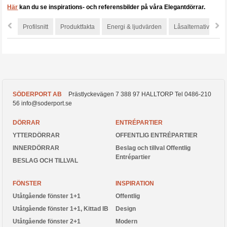
Här
kan du se inspirations- och referensbilder på våra Elegantdörrar.
S
Profilsnitt
Produktfakta
Energi & ljudvärden
Låsalternativ
SÖDERPORT AB
Prästlyckevägen 7
388 97
HALLTORP
Tel
0486-210
56
info@soderport.se
DÖRRAR
ENTRÉPARTIER
YTTERDÖRRAR
OFFENTLIG ENTRÉPARTIER
INNERDÖRRAR
Beslag och tillval Offentlig
Entrépartier
BESLAG OCH TILLVAL
FÖNSTER
INSPIRATION
Utåtgående fönster 1+1
Offentlig
Utåtgående fönster 1+1, Kittad IB
Design
Utåtgående fönster 2+1
Modern