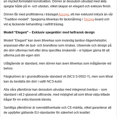
en mycket formstabil konstruktion. Dörren är dessutom utrustad med äkta
speglar både på in- och utsidan, vilket skapar en elegant och exklusiv finish.
Dörren får med profillisterna i träslaget
Accoya
, ett mer exklusivt intryck än vår
”Tradition-modell". Speglarna tillverkas för täckmålning i
Tricoya
-board och
vid ej täckande behandling i valfritt träslag.
Modell “Elegant” – Exklusiv spegeldörr med helfransk design
Modell “Elegant” kan även tillverkas som invändig tambur-/lägenhetsdörr,
anpassad efter de ljud- och brandkrav som önskas. Utseende och design på
din dörr utformas helt efter dina specifika önskemål – vi hjälper gärna till att
utforma just din egen dörr.
Utåtgående är standard, men dörren kan även tillverkas som inåtgående vid
behov.
Färgkulören är i grundutförande standard vit (NCS S-0502-Y), men som tillval
kan du beställa din dörr i valfri NCS-kulör.
Alla våra ytterdörrar kan dessutom utrustas med integrerat överljus – som
standard i ett 2-glaserat utförande, med möjlighet att som tillval välja kittade
bågar för en extra klassisk känsla.
Samtliga ytterdörrar är svensktillverkade och CE-märkta, vilket garanterar att
de uppfyller gällande EU-standarder för säkerhet och kvalitet.