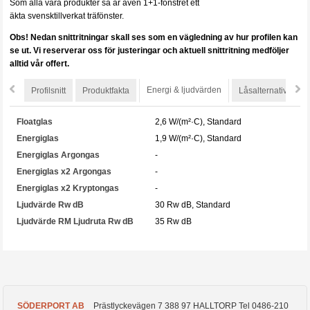
Som alla våra produkter så är även 1+1-fönstret ett
äkta svensktillverkat träfönster.
Obs! Nedan snittritningar skall ses som en vägledning av hur profilen kan
se ut.
Vi reserverar oss för justeringar och aktuell snittritning medföljer
alltid vår offert.
Energi & ljudvärden
Profilsnitt
Produktfakta
Låsalternativ
S
Floatglas
2,6 W/(m²·C), Standard
Energiglas
1,9 W/(m²·C), Standard
Energiglas Argongas
-
Energiglas x2 Argongas
-
Energiglas x2 Kryptongas
-
Ljudvärde Rw dB
30 Rw dB, Standard
Ljudvärde RM Ljudruta Rw dB
35 Rw dB
SÖDERPORT AB
Prästlyckevägen 7
388 97
HALLTORP
Tel
0486-210