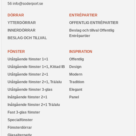
56
info@soderport.se
DÖRRAR
ENTRÉPARTIER
YTTERDÖRRAR
OFFENTLIG ENTRÉPARTIER
INNERDÖRRAR
Beslag och tillval Offentlig
Entrépartier
BESLAG OCH TILLVAL
FÖNSTER
INSPIRATION
Utåtgående fönster 1+1
Offentlig
Utåtgående fönster 1+1, Kittad IB
Design
Utåtgående fönster 2+1
Modern
Utåtgående fönster 2+1, Trä/alu
Tradition
Utåtgående fönster 3-glas
Elegant
Inåtgående fönster 2+1
Panel
Inåtgående fönster 2+1 Trä/alu
Fast 3-glas fönster
Specialfönster
Fönsterdörrar
Glasalternativ