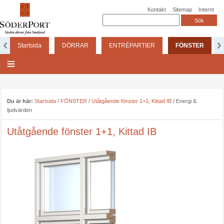
Kontakt
Sitemap
Internt
Startsida
DÖRRAR
ENTRÉPARTIER
FÖNSTER
Du är här:
Startsida
/
FÖNSTER
/
Utåtgående fönster 1+1, Kittad IB
/
Energi &
ljudvärden
Utåtgående fönster 1+1, Kittad IB