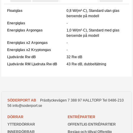
Floatglas
0,8 W/(m²·C), Standard utan glas
beroende på modell
Energiglas
-
Energiglas Argongas
1,0 W/(m²·C), Standard med glas
beroende på modell
Energiglas x2 Argongas
-
Energiglas x2 Kryptongas
-
Ljudvärde Rw dB
32 Rw dB
Ljudvärde RM Ljudruta Rw dB
43 Rw dB, dubbeltätning
SÖDERPORT AB
Prästlyckevägen 7
388 97
HALLTORP
Tel
0486-210
56
info@soderport.se
DÖRRAR
ENTRÉPARTIER
YTTERDÖRRAR
OFFENTLIG ENTRÉPARTIER
INNERDÖRRAR
Beslag och tillval Offentlig