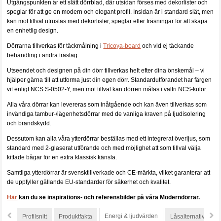
Utgångspunkten är ett slätt dörrblad, där utsidan förses med dekorlister och
speglar för att ge en modern och elegant profil. Insidan är i standard slät, men
kan mot tillval utrustas med dekorlister, speglar eller fräsningar för att skapa
en enhetlig design.
Dörrarna tillverkas för täckmålning i
Tricoya-board
och vid ej täckande
behandling i andra träslag.
Utseendet och designen på din dörr tillverkas helt efter dina önskemål – vi
hjälper gärna till att utforma just din egen dörr. Standardutförandet har färgen
vit enligt NCS S-0502-Y, men mot tillval kan dörren målas i valfri NCS-kulör.
Alla våra dörrar kan levereras som inåtgående och kan även tillverkas som
invändiga tambur-/lägenhetsdörrar med de vanliga kraven på ljudisolering
och brandskydd.
Dessutom kan alla våra ytterdörrar beställas med ett integrerat överljus, som
standard med 2-glaserat utförande och med möjlighet att som tillval välja
kittade bågar för en extra klassisk känsla.
Samtliga ytterdörrar är svensktillverkade och CE-märkta, vilket garanterar att
de uppfyller gällande EU-standarder för säkerhet och kvalitet.
Här
kan du se inspirations- och referensbilder på våra Moderndörrar.
Energi & ljudvärden
Profilsnitt
Produktfakta
Låsalternativ
S