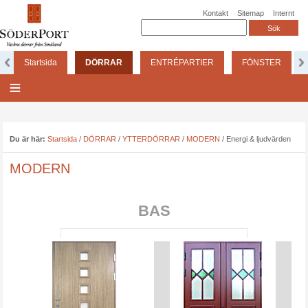
Kontakt
Sitemap
Internt
Startsida
DÖRRAR
ENTRÉPARTIER
FÖNSTER
Du är här:
Startsida
/
DÖRRAR
/
YTTERDÖRRAR
/
MODERN
/
Energi & ljudvärden
MODERN
BAS