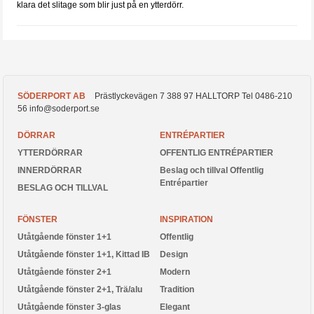
klara det slitage som blir just på en ytterdörr.
SÖDERPORT AB
Prästlyckevägen 7
388 97
HALLTORP
Tel
0486-210
56
info@soderport.se
DÖRRAR
ENTRÉPARTIER
YTTERDÖRRAR
OFFENTLIG ENTRÉPARTIER
INNERDÖRRAR
Beslag och tillval Offentlig
Entrépartier
BESLAG OCH TILLVAL
FÖNSTER
INSPIRATION
Utåtgående fönster 1+1
Offentlig
Utåtgående fönster 1+1, Kittad IB
Design
Utåtgående fönster 2+1
Modern
Utåtgående fönster 2+1, Trä/alu
Tradition
Utåtgående fönster 3-glas
Elegant