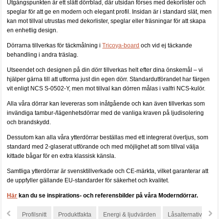
Utgångspunkten är ett slätt dörrblad, där utsidan förses med dekorlister och
speglar för att ge en modern och elegant profil. Insidan är i standard slät, men
kan mot tillval utrustas med dekorlister, speglar eller fräsningar för att skapa
en enhetlig design.
Dörrarna tillverkas för täckmålning i
Tricoya-board
och vid ej täckande
behandling i andra träslag.
Utseendet och designen på din dörr tillverkas helt efter dina önskemål – vi
hjälper gärna till att utforma just din egen dörr. Standardutförandet har färgen
vit enligt NCS S-0502-Y, men mot tillval kan dörren målas i valfri NCS-kulör.
Alla våra dörrar kan levereras som inåtgående och kan även tillverkas som
invändiga tambur-/lägenhetsdörrar med de vanliga kraven på ljudisolering
och brandskydd.
Dessutom kan alla våra ytterdörrar beställas med ett integrerat överljus, som
standard med 2-glaserat utförande och med möjlighet att som tillval välja
kittade bågar för en extra klassisk känsla.
Samtliga ytterdörrar är svensktillverkade och CE-märkta, vilket garanterar att
de uppfyller gällande EU-standarder för säkerhet och kvalitet.
Här
kan du se inspirations- och referensbilder på våra Moderndörrar.
Profilsnitt
Produktfakta
Energi & ljudvärden
Låsalternativ
S