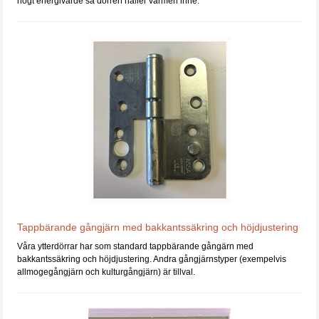
högt energivärde så dörren håller värmen inne.
Tappbärande gångjärn med bakkantssäkring och höjdjustering
Våra ytterdörrar har som standard tappbärande gångärn med
bakkantssäkring och höjdjustering. Andra gångjärnstyper (exempelvis
allmogegångjärn och kulturgångjärn) är tillval.