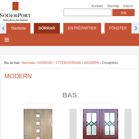
Kontakt
Sitemap
Internt
Startsida
DÖRRAR
ENTRÉPARTIER
FÖNSTER
Du är här:
Startsida
/
DÖRRAR
/
YTTERDÖRRAR
/
MODERN
/
Detaljbilder
MODERN
BAS