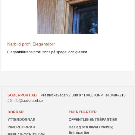
Närbild profil Elegantdörr
Elegantdörrens profil finns
på spegel och glaslist
SÖDERPORT AB
Prästlyckevägen 7
388 97
HALLTORP
Tel
0486-210
56
info@soderport.se
DÖRRAR
ENTRÉPARTIER
YTTERDÖRRAR
OFFENTLIG ENTRÉPARTIER
INNERDÖRRAR
Beslag och tillval Offentlig
Entrépartier
BESLAG OCH TILLVAL