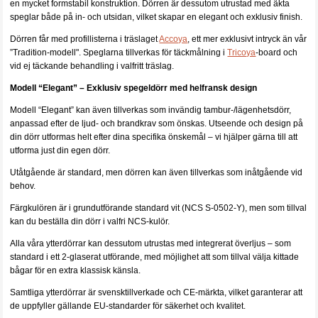
en mycket formstabil konstruktion. Dörren är dessutom utrustad med äkta
speglar både på in- och utsidan, vilket skapar en elegant och exklusiv finish.
Dörren får med profillisterna i träslaget
Accoya
, ett mer exklusivt intryck än vår
”Tradition-modell". Speglarna tillverkas för täckmålning i
Tricoya
-board och
vid ej täckande behandling i valfritt träslag.
Modell “Elegant” – Exklusiv spegeldörr med helfransk design
Modell “Elegant” kan även tillverkas som invändig tambur-/lägenhetsdörr,
anpassad efter de ljud- och brandkrav som önskas. Utseende och design på
din dörr utformas helt efter dina specifika önskemål – vi hjälper gärna till att
utforma just din egen dörr.
Utåtgående är standard, men dörren kan även tillverkas som inåtgående vid
behov.
Färgkulören är i grundutförande standard vit (NCS S-0502-Y), men som tillval
kan du beställa din dörr i valfri NCS-kulör.
Alla våra ytterdörrar kan dessutom utrustas med integrerat överljus – som
standard i ett 2-glaserat utförande, med möjlighet att som tillval välja kittade
bågar för en extra klassisk känsla.
Samtliga ytterdörrar är svensktillverkade och CE-märkta, vilket garanterar att
de uppfyller gällande EU-standarder för säkerhet och kvalitet.