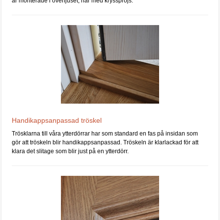
är monterade i överljuset, här med krysspröjs.
Handikappsanpassad tröskel
Trösklarna till våra ytterdörrar har som standard en fas på insidan som
gör att tröskeln blir handikappsanpassad. Tröskeln är klarlackad för att
klara det slitage som blir just på en ytterdörr.