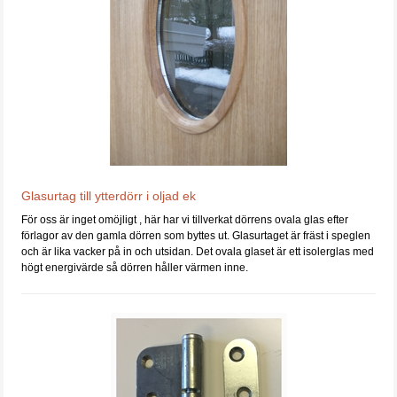
Glasurtag till ytterdörr i oljad ek
För oss är inget omöjligt , här har vi tillverkat dörrens ovala glas efter
förlagor av den gamla dörren som byttes ut. Glasurtaget är fräst i speglen
och är lika vacker på in och utsidan. Det ovala glaset är ett isolerglas med
högt energivärde så dörren håller värmen inne.