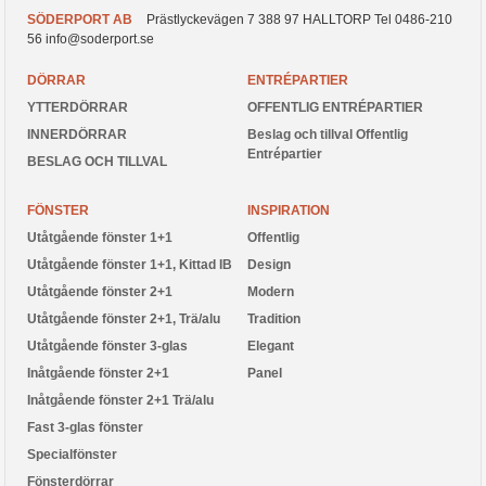
SÖDERPORT AB
Prästlyckevägen 7
388 97
HALLTORP
Tel
0486-210
56
info@soderport.se
DÖRRAR
ENTRÉPARTIER
YTTERDÖRRAR
OFFENTLIG ENTRÉPARTIER
INNERDÖRRAR
Beslag och tillval Offentlig
Entrépartier
BESLAG OCH TILLVAL
FÖNSTER
INSPIRATION
Utåtgående fönster 1+1
Offentlig
Utåtgående fönster 1+1, Kittad IB
Design
Utåtgående fönster 2+1
Modern
Utåtgående fönster 2+1, Trä/alu
Tradition
Utåtgående fönster 3-glas
Elegant
Inåtgående fönster 2+1
Panel
Inåtgående fönster 2+1 Trä/alu
Fast 3-glas fönster
Specialfönster
Fönsterdörrar