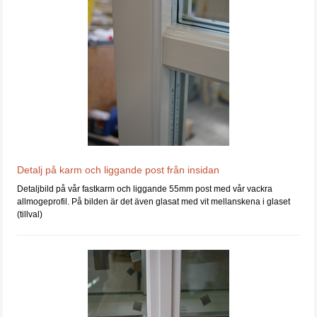
Detalj på karm och liggande post från insidan
Detaljbild på vår fastkarm och liggande 55mm post med vår vackra
allmogeprofil. På bilden är det även glasat med vit mellanskena i glaset
(tillval)