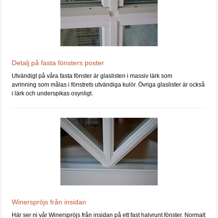
Detalj på fasta fönsters poster
Utvändigt på våra fasta fönster är glaslisten i massiv lärk som
avrinning som målas i fönstrets utvändiga kulör. Övriga glaslister är också
i lärk och underspikas osynligt.
Winerspröjs från insidan
Här ser ni vår Winerspröjs från insidan på ett fast halvrunt fönster. Normalt