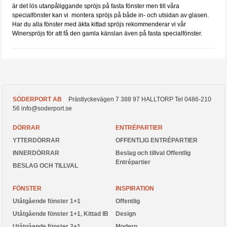
är det lös utanpåliggande spröjs på fasta fönster men till våra
specialfönster kan vi montera spröjs på både in- och utsidan av glasen.
Har du alla fönster med äkta kittad spröjs rekommenderar vi vår
Winerspröjs för att få den gamla känslan även på fasta specialfönster.
SÖDERPORT AB
Prästlyckevägen 7
388 97
HALLTORP
Tel
0486-210
56
info@soderport.se
DÖRRAR
ENTRÉPARTIER
YTTERDÖRRAR
OFFENTLIG ENTRÉPARTIER
INNERDÖRRAR
Beslag och tillval Offentlig
Entrépartier
BESLAG OCH TILLVAL
FÖNSTER
INSPIRATION
Utåtgående fönster 1+1
Offentlig
Utåtgående fönster 1+1, Kittad IB
Design
Utåtgående fönster 2+1
Modern